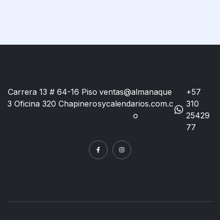
Carrera 13 # 64-16 Piso
ventas@almanaque
+57
3 Oficina 320 Chapinero
sycalendarios.com.c
310
o
25429
77