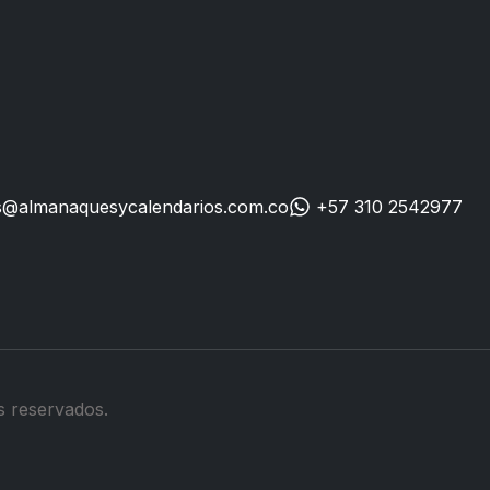
s@almanaquesycalendarios.com.co
+57 310 2542977
 reservados.